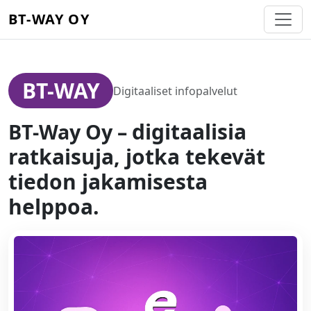
BT-WAY OY
BT-WAY
Digitaaliset infopalvelut
digitaalisia
BT-Way Oy –
ratkaisuja, jotka tekevät
tiedon jakamisesta
helppoa.